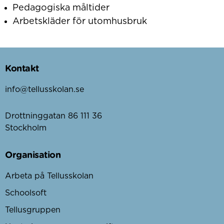
Pedagogiska måltider
Arbetskläder för utomhusbruk
Kontakt
info@tellusskolan.se
Drottninggatan 86 111 36
Stockholm
Organisation
Arbeta på Tellusskolan
Schoolsoft
Tellusgruppen