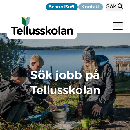
Sök
SchoolSoft
Kontakt
Telluskolan
Hoppa till innehåll
Sök jobb på
Tellusskolan