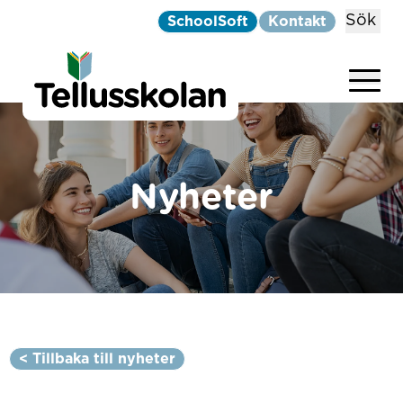
Sök
SchoolSoft
Kontakt
Telluskolan
Hoppa till innehåll
Nyheter
< Tillbaka till nyheter