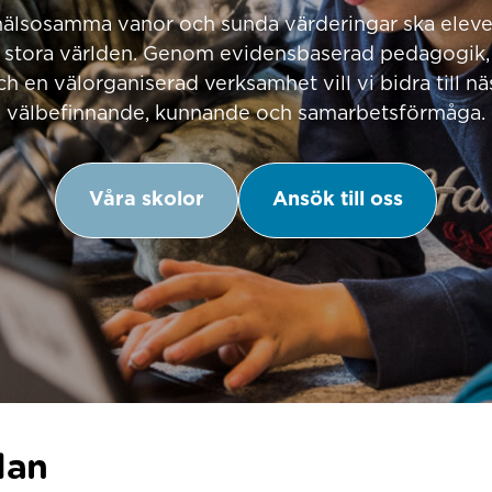
älsosamma vanor och sunda värderingar ska elever
stora världen. Genom evidensbaserad pedagogik,
 en välorganiserad verksamhet vill vi bidra till n
välbefinnande, kunnande och samarbetsförmåga.
Våra skolor
Ansök till oss
lan