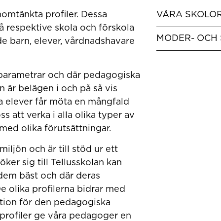
omtänkta profiler. Dessa
VÅRA SKOLO
 respektive skola och förskola
MODER- OCH
de barn, elever, vårdnadshavare
ka parametrar och där pedagogiska
är belägen i och på så vis
åra elever får möta en mångfald
ss att verka i alla olika typer av
d olika förutsättningar.
iljön och är till stöd ur ett
er sig till Tellusskolan kan
r dem bäst och där deras
e olika profilerna bidrar med
ation för den pedagogiska
a profiler ge våra pedagoger en