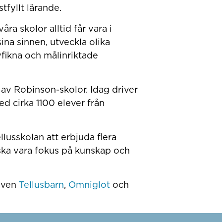
tfyllt lärande.
våra skolor alltid får vara i
na sinnen, utveckla olika
fikna och målinriktade
av Robinson-skolor. Idag driver
 cirka 1100 elever från
lusskolan att erbjuda flera
ka vara fokus på kunskap och
även
Tellusbarn
,
Omniglot
och