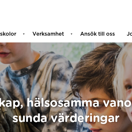
skolor
Verksamhet
Ansök till oss
J
kap, hälsosamma vano
sunda värderingar