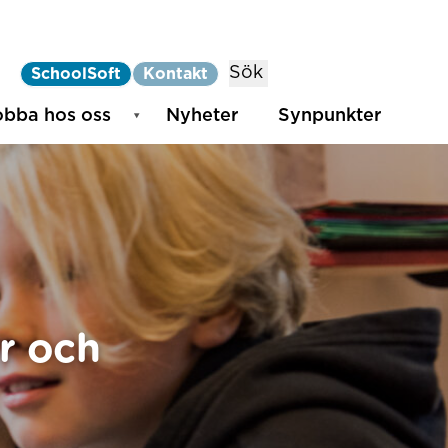
Sök
SchoolSoft
Kontakt
obba hos oss
Nyheter
Synpunkter
r och