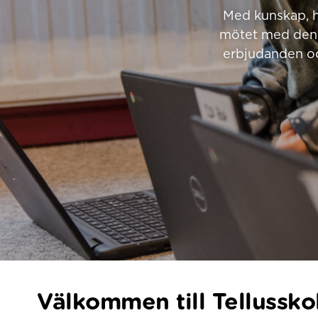
Med kunskap, h
mötet med den 
erbjudanden och
Välkommen till Tellussko