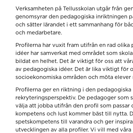
Verksamheten på Tellusskolan utgår från gen
genomsyrar den pedagogiska inriktningen på
och sätter lärandet i ett sammanhang för bå
och medarbetare.
Profilerna har vuxit fram utifrån en rad oli
idéer har samverkat med området som skolan 
bildat en helhet. Det är viktigt för oss att v
av pedagogiska idéer. Det är lika viktigt för o
socioekonomiska områden och möta elever me
Profilerna ger en riktning i den pedagogiska m
rekryteringsperspektiv. De pedagoger som sök
välja att jobba utifrån den profil som passa
kompetens och lust kommer bäst till nytta. D
spetskompetens till varandra och ger inspir
utvecklingen av alla profiler. Vi vill med vår