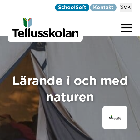
Sök
SchoolSoft
Kontakt
Telluskolan
Hoppa till innehåll
Lärande i och med
naturen