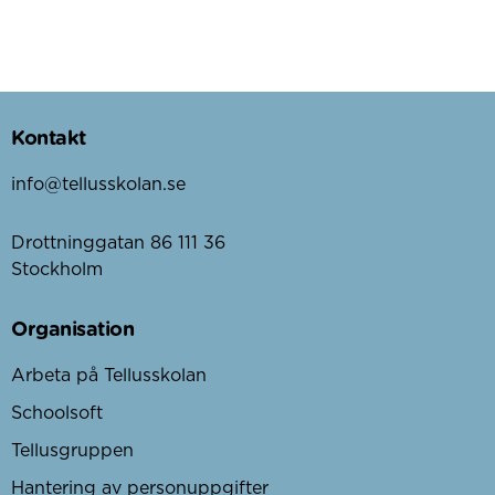
Kontakt
info@tellusskolan.se
Drottninggatan 86 111 36
Stockholm
Organisation
Arbeta på Tellusskolan
Schoolsoft
Tellusgruppen
Hantering av personuppgifter