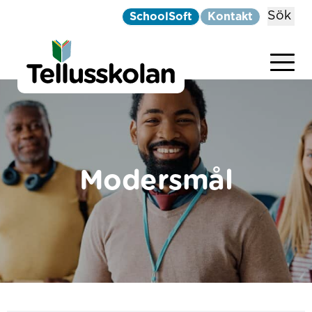
Sök
SchoolSoft
Kontakt
Telluskolan
Hoppa till innehåll
Modersmål