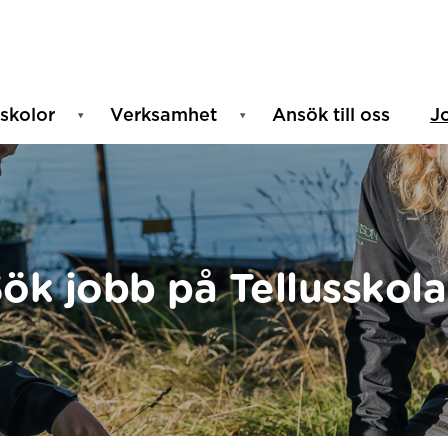
skolor
Verksamhet
Ansök till oss
J
ök jobb på Tellusskol