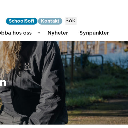
Sök
SchoolSoft
Kontakt
obba hos oss
Nyheter
Synpunkter
an