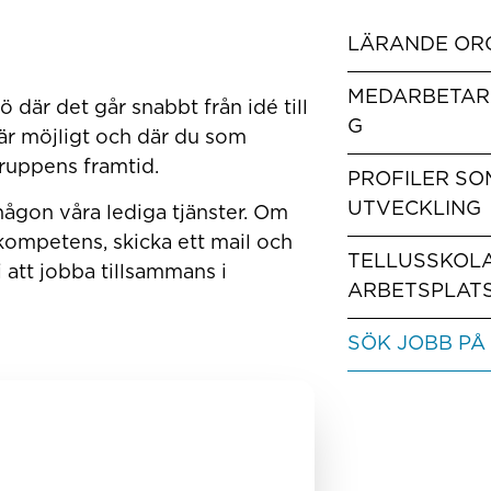
LÄRANDE OR
MEDARBETAR
jö där det går snabbt från idé till
G
t är möjligt och där du som
gruppens framtid.
PROFILER SOM
UTVECKLING
 någon våra lediga tjänster. Om
 kompetens, skicka ett mail och
TELLUSSKOL
att jobba tillsammans i
ARBETSPLAT
SÖK JOBB PÅ