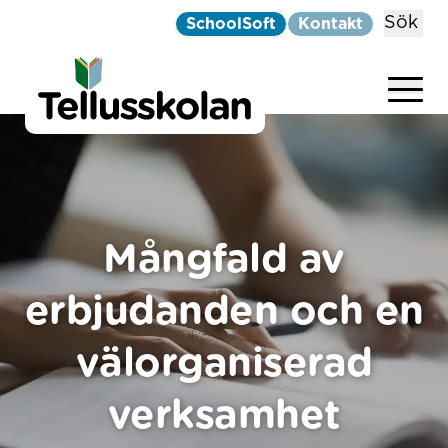
Sök
SchoolSoft
Kontakt
Telluskolan
Hoppa till innehåll
Mångfald av
erbjudanden och en
välorganiserad
verksamhet