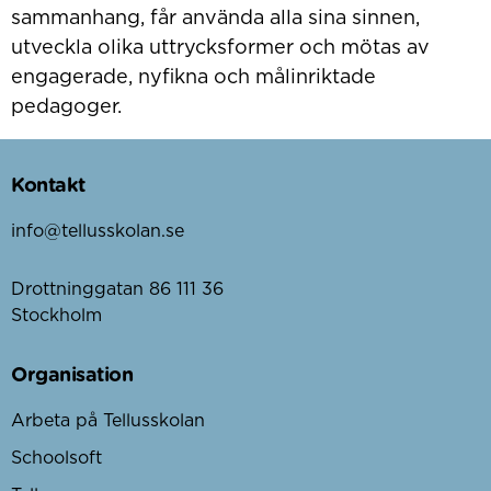
sammanhang, får använda alla sina sinnen,
utveckla olika uttrycksformer och mötas av
engagerade, nyfikna och målinriktade
pedagoger.
Kontakt
info@tellusskolan.se
Drottninggatan 86 111 36
Stockholm
Organisation
Arbeta på Tellusskolan
Schoolsoft