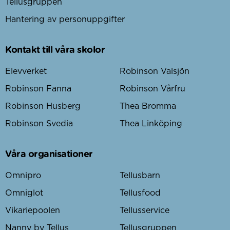
Tellusgruppen
Hantering av personuppgifter
Kontakt till våra skolor
Elevverket
Robinson Valsjön
Robinson Fanna
Robinson Vårfru
Robinson Husberg
Thea Bromma
Robinson Svedia
Thea Linköping
Våra organisationer
Omnipro
Tellusbarn
Omniglot
Tellusfood
Vikariepoolen
Tellusservice
Nanny by Tellus
Tellusgruppen