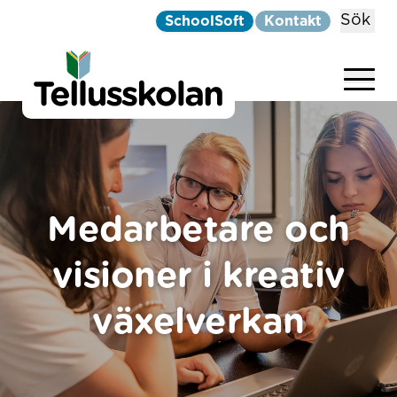
Sök
SchoolSoft
Kontakt
Telluskolan
Hoppa till innehåll
Medarbetare och
visioner i kreativ
växelverkan