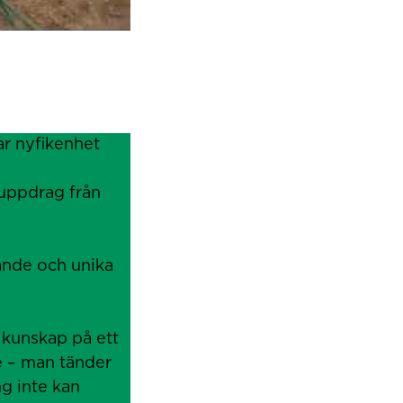
r nyfikenhet
 uppdrag från
ande och unika
 kunskap på ett
de – man tänder
ng inte kan