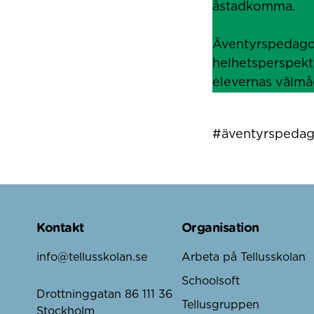
åstadkomma.
Äventyrspedagogi
helhetsperspekti
elevernas välmå
#äventyrspedag
Kontakt
Organisation
info@tellusskolan.se
Arbeta på Tellusskolan
Schoolsoft
Drottninggatan 86 111 36
Tellusgruppen
Stockholm