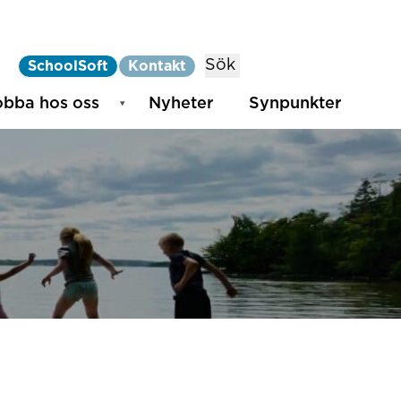
Sök
SchoolSoft
Kontakt
obba hos oss
Nyheter
Synpunkter