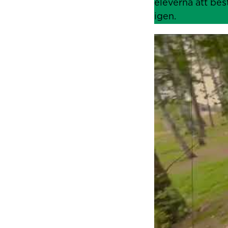
eleverna att bes
igen.