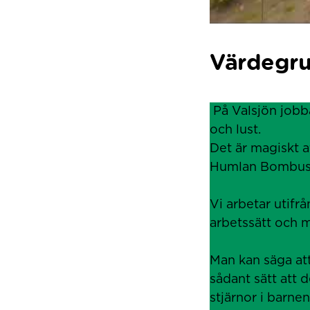
Värdegru
På Valsjön jobb
och lust.
Det är magiskt 
Humlan Bombus
Vi arbetar utif
arbetssätt och 
Man kan säga at
sådant sätt att 
stjärnor i barne