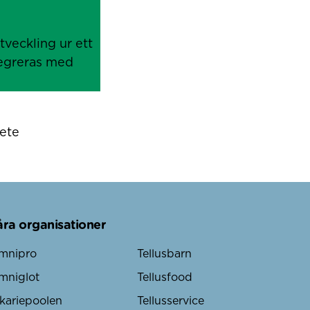
veckling ur ett
tegreras med
ete
åra organisationer
mnipro
Tellusbarn
mniglot
Tellusfood
kariepoolen
Tellusservice