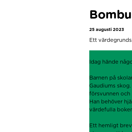
Bombus
25 augusti 2023
Ett värdegrunds
Idag hände någo
Barnen på skola
Gaudiums skog. 
försvunnen och 
Han behöver hjä
värdefulla boken
Ett hemligt brev