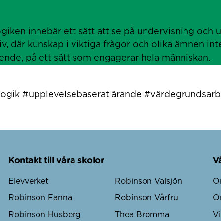
ken innebär ett sätt att se på undervisning och ut
v, där kunskap i viktiga frågor och olika ämnen in
ende, på ett sätt som engagerar hela människan.
ogik #upplevelsebaseratlärande #värdegrundsarb
Kontakt till våra skolor
V
Elevverket
Robinson Valsjön
O
Robinson Fanna
Robinson Vårfru
O
Robinson Husberg
Thea Bromma
Vi