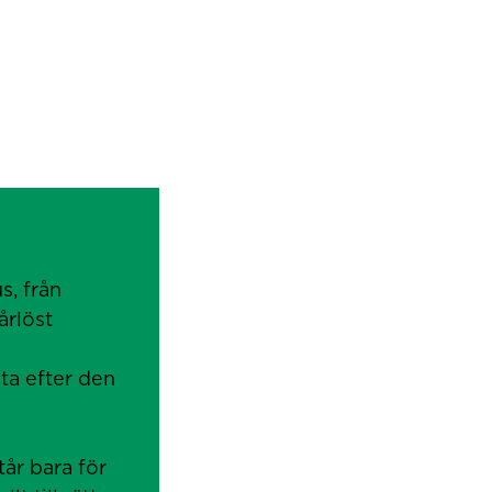
, från
årlöst
ta efter den
år bara för