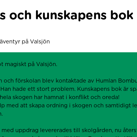
 och kunskapens bok
äventyr på Valsjön
t magiskt på Valsjön.
n och förskolan blev kontaktade av Humlan Bombus
Han hade ett stort problem. Kunskapens bok är sp
hela skogen har hamnat i konflikt och oreda!
lp med att skapa ordning i skogen och samtidigt le
.
 med uppdrag levererades till skolgården, nu återst