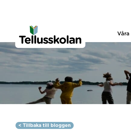
Telluskolan
Hoppa till innehåll
Våra 
< Tillbaka till bloggen