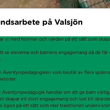
ndsarbete på Valsjön
ar vi med Normer och värden på ett sätt som skapa
att se eleverna och barnens engagemang då de får
.
rån Äventyrspedagogiken som består av flera spänn
metoder.
t Äventyrspedagogik handlar om att ge barn viktig
det skapar ett stort engagemang och lust till läran
ns ögon på ett sätt som mer traditionell undervisni