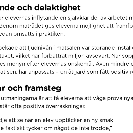
ande och delaktighet
r elevernas inflytande en självklar del av arbetet 
 Genom matrådet ges eleverna möjlighet att framf
edan omsätts i praktiken.
ekade att ljudnivån i matsalen var störande instal
 taket, vilket har förbättrat miljön avsevärt. När s
ades menyn efter elevernas önskemål. Även mindre d
atisen, har anpassats – en åtgärd som fått positiv 
r och framsteg
 utmaningarna är att få eleverna att våga prova nya 
står ofta positiva överraskningar.
dje att se när en elev upptäcker en ny smak
de faktiskt tycker om något de inte trodde,”