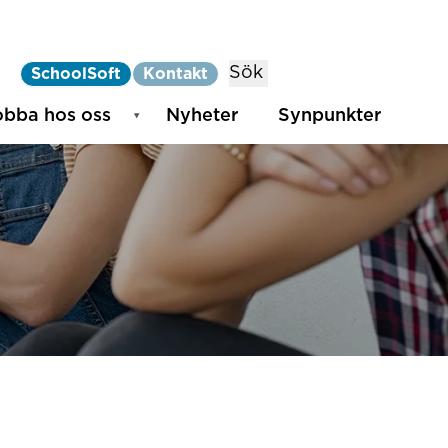
Sök
SchoolSoft
Kontakt
obba hos oss
Nyheter
Synpunkter