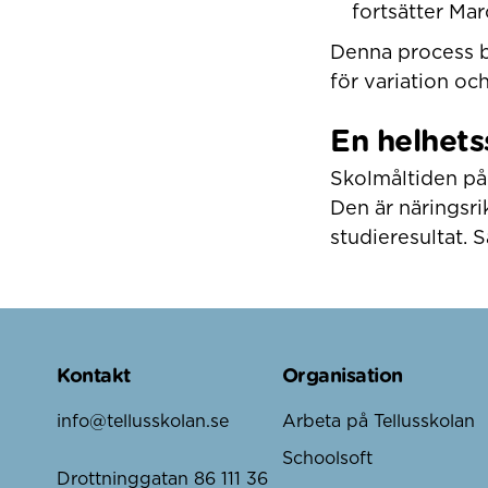
fortsätter Mar
Denna process bi
för variation och
En helhets
Skolmåltiden på 
Den är näringsr
studieresultat. 
Kontakt
Organisation
info@tellusskolan.se
Arbeta på Tellusskolan
Schoolsoft
Drottninggatan 86 111 36