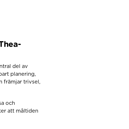
Thea-
tral del av
art planering,
främjar trivsel,
lsa och
ker att måltiden