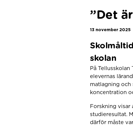
”Det är
13 november 2025
Skolmålti
skolan
På Tellusskolan 
elevernas lärand
matlagning och s
koncentration o
Forskning visar 
studieresultat. 
därför måste va