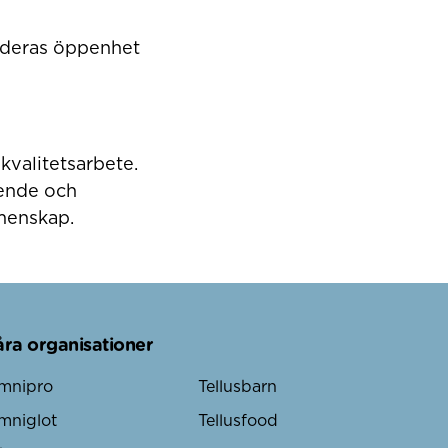
r deras öppenhet
kvalitetsarbete.
ående och
emenskap.
åra organisationer
mnipro
Tellusbarn
mniglot
Tellusfood