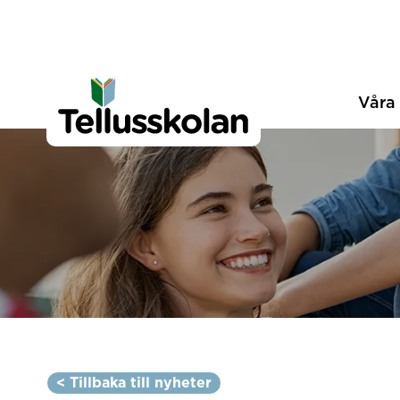
Telluskolan
Hoppa till innehåll
Våra 
< Tillbaka till nyheter