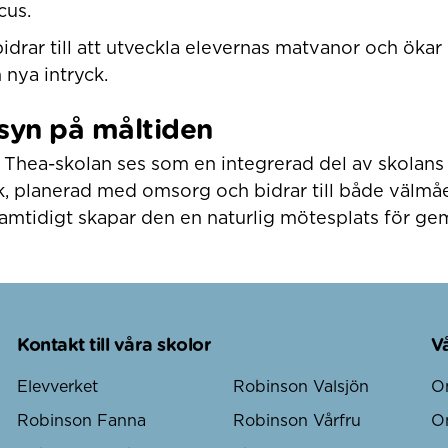
cus.
drar till att utveckla elevernas matvanor och öka
 nya intryck.
syn på måltiden
Thea-skolan ses som en integrerad del av skolans 
ik, planerad med omsorg och bidrar till både välm
Samtidigt skapar den en naturlig mötesplats för g
Kontakt till våra skolor
V
Elevverket
Robinson Valsjön
O
Robinson Fanna
Robinson Vårfru
O