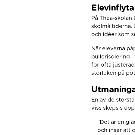
Elevinflyt
På Thea-skolan ä
skolmåltiderna.
och idéer som s
När eleverna påp
bullerisolering i
för ofta juster
storleken på pot
Utmaninga
En av de största
viss skepsis upp
”Det är en glä
och inser att 