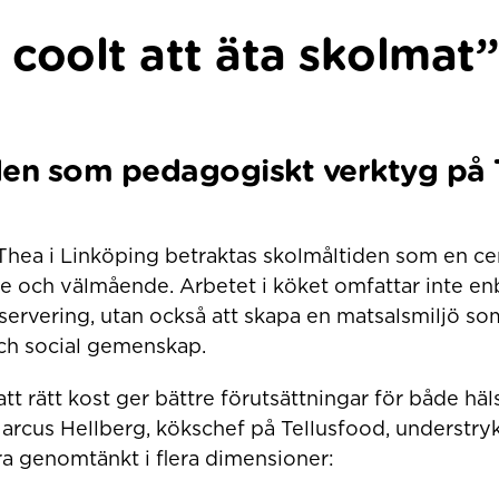
 coolt att äta skolmat”
den som pedagogiskt verktyg på 
Thea i Linköping betraktas skolmåltiden som en cen
e och välmående. Arbetet i köket omfattar inte enb
ervering, utan också att skapa en matsalsmiljö som 
ch social gemenskap.
att rätt kost ger bättre förutsättningar för både hä
Marcus Hellberg, kökschef på Tellusfood, understry
ra genomtänkt i flera dimensioner: