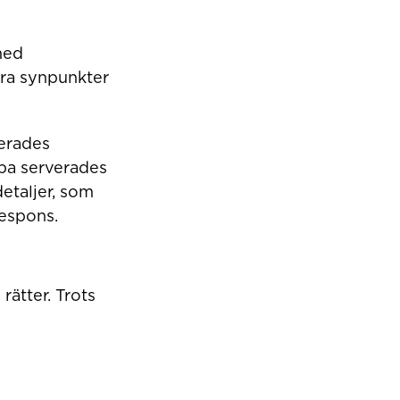
med
öra synpunkter
lerades
oppa serverades
etaljer, som
respons.
rätter. Trots