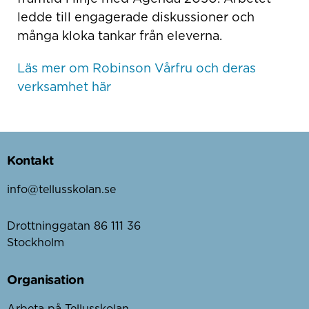
ledde till engagerade diskussioner och
många kloka tankar från eleverna.
Läs mer om Robinson Vårfru och deras
verksamhet här
Kontakt
info@tellusskolan.se
Drottninggatan 86 111 36
Stockholm
Organisation
Arbeta på Tellusskolan