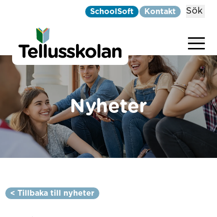
Sök
SchoolSoft
Kontakt
Telluskolan
Hoppa till innehåll
Nyheter
< Tillbaka till nyheter