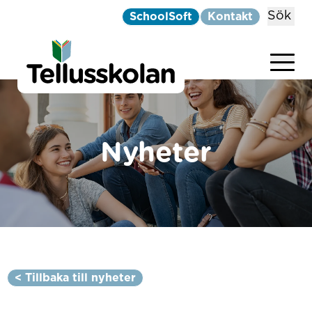
Sök
SchoolSoft
Kontakt
Telluskolan
Hoppa till innehåll
Nyheter
< Tillbaka till nyheter