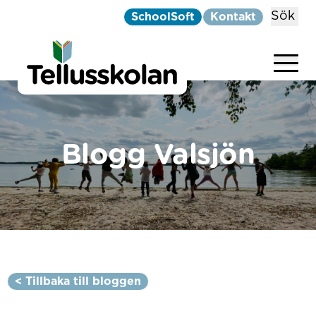
Sök
SchoolSoft
Kontakt
Telluskolan
Hoppa till innehåll
Blogg Valsjön
< Tillbaka till bloggen