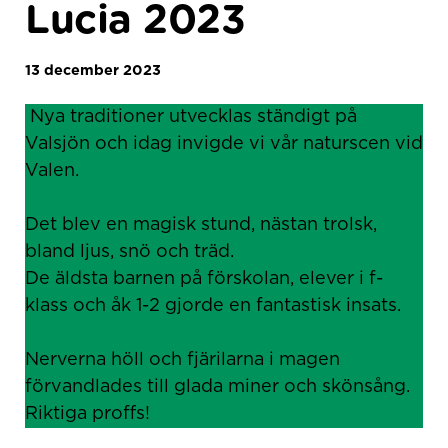
Lucia 2023
13 december 2023
Nya traditioner utvecklas ständigt på
Valsjön och idag invigde vi vår naturscen vid
Valen.
Det blev en magisk stund, nästan trolsk,
bland ljus, snö och träd.
De äldsta barnen på förskolan, elever i f-
klass och åk 1-2 gjorde en fantastisk insats.
Nerverna höll och fjärilarna i magen
förvandlades till glada miner och skönsång.
Riktiga proffs!