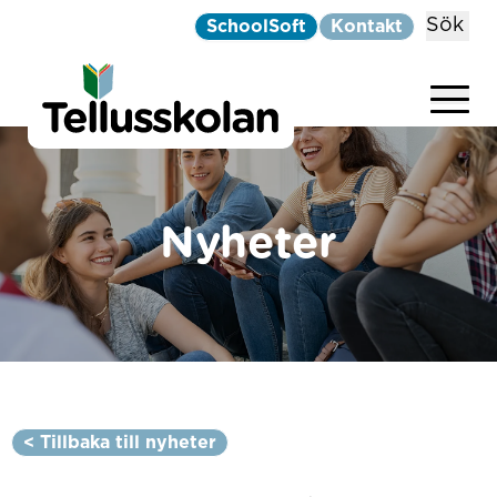
Sök
SchoolSoft
Kontakt
Telluskolan
Hoppa till innehåll
Nyheter
< Tillbaka till nyheter