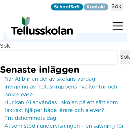
Sök
SchoolSoft
Kontakt
Telluskolan
Hoppa till innehåll
Tyvärr hittades inga resultat.
Sök
Sök
Senaste inläggen
När AI blir en del av skolans vardag
Invigning av Tellusgruppens nya kontor och
bokrelease
Hur kan AI användas i skolan på ett sätt som
faktiskt hjälper både lärare och elever?
Fritidshemmets dag
AI som stöd i undervisningen – en satsning för