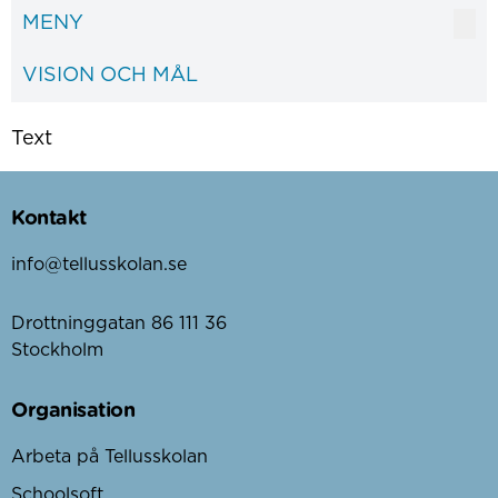
MENY
VISION OCH MÅL
Text
Kontakt
info@tellusskolan.se
Drottninggatan 86 111 36
Stockholm
Organisation
Arbeta på Tellusskolan
Schoolsoft