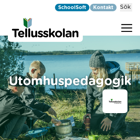
Sök
SchoolSoft
Kontakt
Telluskolan
Hoppa till innehåll
Utomhuspedagogik