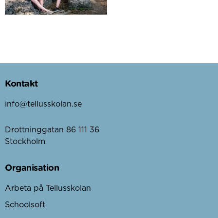
Kontakt
info@tellusskolan.se
Drottninggatan 86 111 36
Stockholm
Organisation
Arbeta på Tellusskolan
Schoolsoft