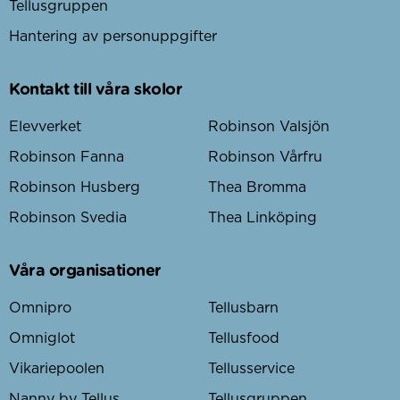
Tellusgruppen
Hantering av personuppgifter
Kontakt till våra skolor
Elevverket
Robinson Valsjön
Robinson Fanna
Robinson Vårfru
Robinson Husberg
Thea Bromma
Robinson Svedia
Thea Linköping
Våra organisationer
Omnipro
Tellusbarn
Omniglot
Tellusfood
Vikariepoolen
Tellusservice
Nanny by Tellus
Tellusgruppen