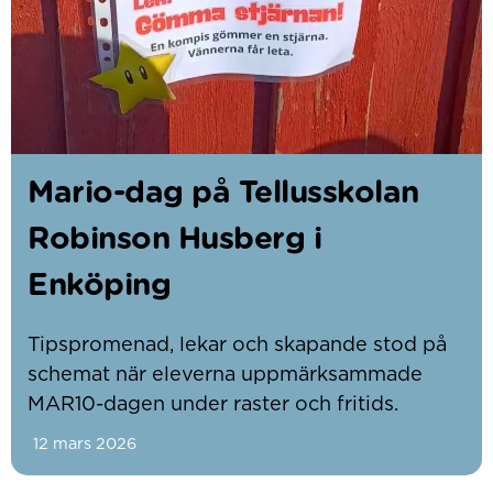
Mario-dag på Tellusskolan
Robinson Husberg i
Enköping
Tipspromenad, lekar och skapande stod på
schemat när eleverna uppmärksammade
MAR10-dagen under raster och fritids.
12 mars 2026