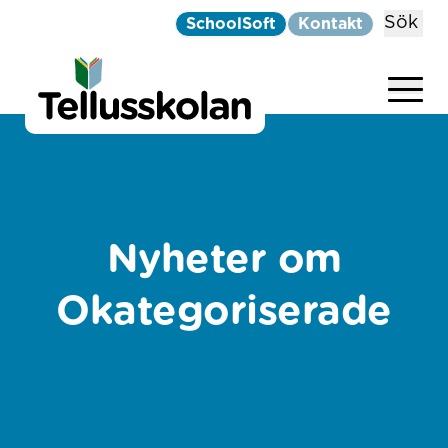
Sök
SchoolSoft
Kontakt
Telluskolan
Hoppa till innehåll
Nyheter om
Okategoriserade