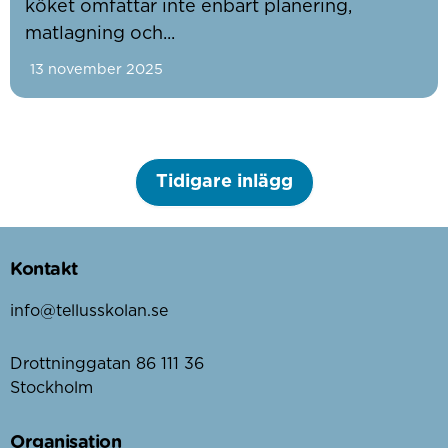
köket omfattar inte enbart planering,
matlagning och...
13 november 2025
Tidigare inlägg
Kontakt
info@tellusskolan.se
Drottninggatan 86 111 36
Stockholm
Organisation